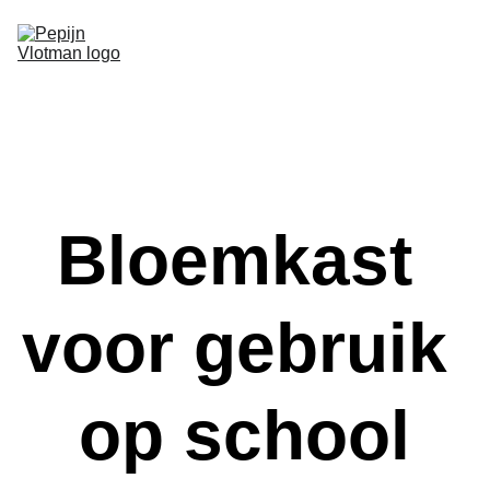
Home
Over mij
Borrelplanken
Portfolio
Contact
Bloemkast 
voor gebruik 
op school