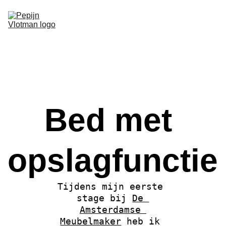
Home
Over mij
Borrelplanken
Portfolio
Contact
Bed met 
opslagfunctie
Tijdens mijn eerste 
stage bij 
De 
Amsterdamse 
Meubelmaker
 heb ik 