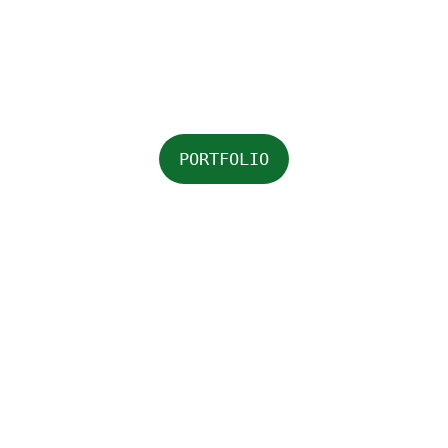
Borrelplank
en
PORTFOLIO