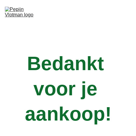
Home
Over mij
Borrelplanken
Portfolio
Contact
Bedankt 
voor je 
aankoop!